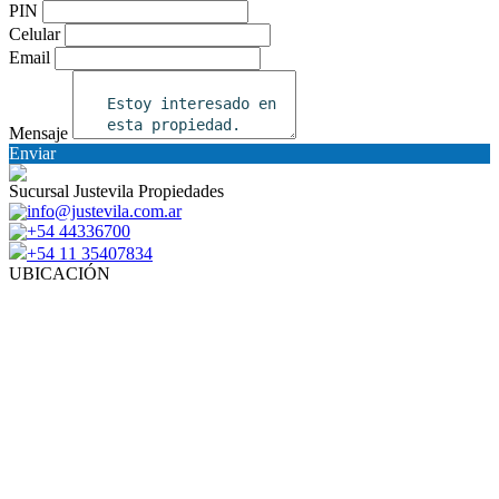
PIN
Celular
Email
Mensaje
Enviar
Sucursal Justevila Propiedades
info@justevila.com.ar
+54 44336700
+54 11 35407834
UBICACIÓN