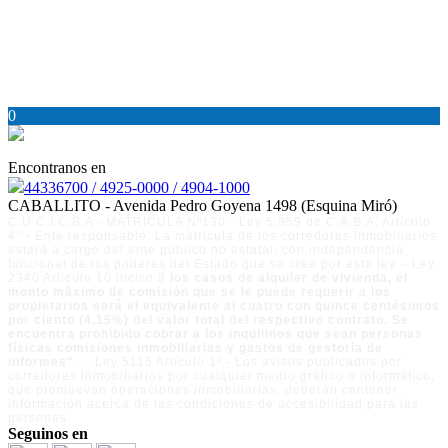
0
Encontranos en
44336700 / 4925-0000 / 4904-1000
CABALLITO - Avenida Pedro Goyena 1498 (Esquina Miró)
C.U.C.I.C.B.A - MATRICULA Nº130 - Ley 5.859 de C.A.B.A. Artículo
4° - Ente responsable. La matrícula de los corredores inmobiliarios
estará a cargo del ente público no estatal, con independencia
funcional de los poderes del Estado que se crea por esta ley. - Ley
2340 Artículo 10 inciso 8
los casos de alquiler de vivienda, el
monto máximo de comisión que se le puede requerir a los
propietarios será el equivalente al cuatro con quince centésimos
por ciento (4,15%) del valor total del respectivo contrato. Se
encuentra prohibido cobrar a los inquilinos que sean personas
físicas comisiones inmobiliarias y gastos de gestoría de
informes"
. - Ley 5115 Artículo 1º.- Los avisos publicados por
corredores inmobiliarios por cualquier medio gráfico o informático,
que promuevan operaciones inmobiliarias, deberán contener
información acerca de las condiciones de accesibilidad para las
personas.
Seguinos en