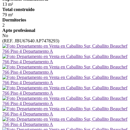
13 m²
Total construido
79 m²
Dormitorios
2
Apto profesional
No
(REF. JBU67640 AP7478293)