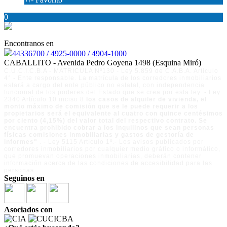
0
Encontranos en
44336700 / 4925-0000 / 4904-1000
CABALLITO - Avenida Pedro Goyena 1498 (Esquina Miró)
C.U.C.I.C.B.A - MATRICULA Nº130 - Ley 5.859 de C.A.B.A. Artículo
4° - Ente responsable. La matrícula de los corredores inmobiliarios
estará a cargo del ente público no estatal, con independencia
funcional de los poderes del Estado que se crea por esta ley. - Ley
2340 Artículo 10 inciso 8
los casos de alquiler de vivienda, el
monto máximo de comisión que se le puede requerir a los
propietarios será el equivalente al cuatro con quince centésimos
por ciento (4,15%) del valor total del respectivo contrato. Se
encuentra prohibido cobrar a los inquilinos que sean personas
físicas comisiones inmobiliarias y gastos de gestoría de
informes"
. - Ley 5115 Artículo 1º.- Los avisos publicados por
corredores inmobiliarios por cualquier medio gráfico o informático,
que promuevan operaciones inmobiliarias, deberán contener
información acerca de las condiciones de accesibilidad para las
personas.
Seguinos en
Asociados con