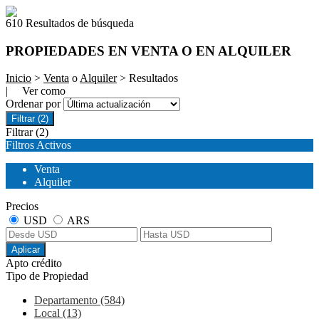
610 Resultados de búsqueda
PROPIEDADES EN VENTA O EN ALQUILER
Inicio
>
Venta
o
Alquiler
> Resultados
| Ver como
Ordenar por
Filtrar
(2)
Filtrar
(2)
Filtros Activos
Venta
Alquiler
Precios
USD
ARS
Aplicar
Apto crédito
Tipo de Propiedad
Departamento (584)
Local (13)