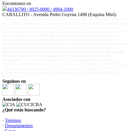
Encontranos en
44336700 / 4925-0000 / 4904-1000
CABALLITO - Avenida Pedro Goyena 1498 (Esquina Miró)
C.U.C.I.C.B.A - MATRICULA Nº130 - Ley 5.859 de C.A.B.A. Artículo
4° - Ente responsable. La matrícula de los corredores inmobiliarios
estará a cargo del ente público no estatal, con independencia
funcional de los poderes del Estado que se crea por esta ley. - Ley
2340 Artículo 10 inciso 8
los casos de alquiler de vivienda, el
monto máximo de comisión que se le puede requerir a los
propietarios será el equivalente al cuatro con quince centésimos
por ciento (4,15%) del valor total del respectivo contrato. Se
encuentra prohibido cobrar a los inquilinos que sean personas
físicas comisiones inmobiliarias y gastos de gestoría de
informes"
. - Ley 5115 Artículo 1º.- Los avisos publicados por
corredores inmobiliarios por cualquier medio gráfico o informático,
que promuevan operaciones inmobiliarias, deberán contener
información acerca de las condiciones de accesibilidad para las
personas.
Seguinos en
Asociados con
¿Qué estás buscando?
·
Terrenos
·
Departamentos
·
Casas