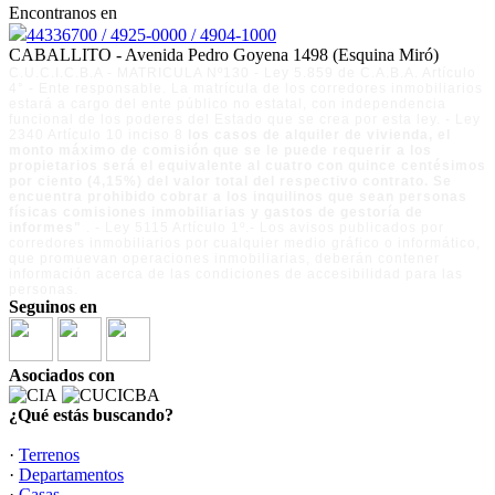
Encontranos en
44336700 / 4925-0000 / 4904-1000
CABALLITO - Avenida Pedro Goyena 1498 (Esquina Miró)
C.U.C.I.C.B.A - MATRICULA Nº130 - Ley 5.859 de C.A.B.A. Artículo
4° - Ente responsable. La matrícula de los corredores inmobiliarios
estará a cargo del ente público no estatal, con independencia
funcional de los poderes del Estado que se crea por esta ley. - Ley
2340 Artículo 10 inciso 8
los casos de alquiler de vivienda, el
monto máximo de comisión que se le puede requerir a los
propietarios será el equivalente al cuatro con quince centésimos
por ciento (4,15%) del valor total del respectivo contrato. Se
encuentra prohibido cobrar a los inquilinos que sean personas
físicas comisiones inmobiliarias y gastos de gestoría de
informes"
. - Ley 5115 Artículo 1º.- Los avisos publicados por
corredores inmobiliarios por cualquier medio gráfico o informático,
que promuevan operaciones inmobiliarias, deberán contener
información acerca de las condiciones de accesibilidad para las
personas.
Seguinos en
Asociados con
¿Qué estás buscando?
·
Terrenos
·
Departamentos
·
Casas