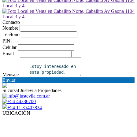
Contacto
Nombre
Teléfono
PIN
Celular
Email
Mensaje
Enviar
Sucursal Justevila Propiedades
info@justevila.com.ar
+54 44336700
+54 11 35407834
UBICACIÓN