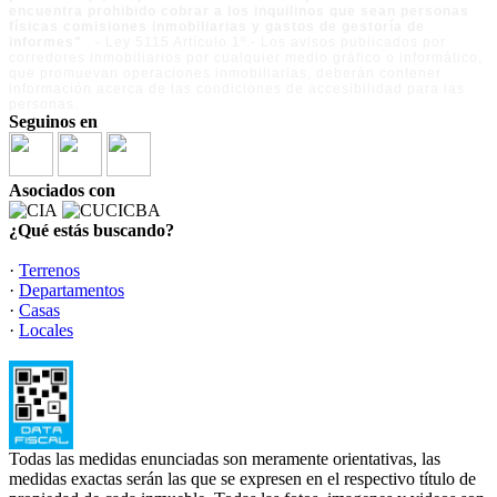
encuentra prohibido cobrar a los inquilinos que sean personas
físicas comisiones inmobiliarias y gastos de gestoría de
informes"
. - Ley 5115 Artículo 1º.- Los avisos publicados por
corredores inmobiliarios por cualquier medio gráfico o informático,
que promuevan operaciones inmobiliarias, deberán contener
información acerca de las condiciones de accesibilidad para las
personas.
Seguinos en
Asociados con
¿Qué estás buscando?
·
Terrenos
·
Departamentos
·
Casas
·
Locales
Todas las medidas enunciadas son meramente orientativas, las
medidas exactas serán las que se expresen en el respectivo título de