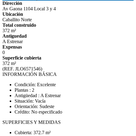
Dirección
Av Gaona 1104 Local 3 y 4
Ubicación
Caballito Norte
Total construido
372 m²
Antiguedad
A Estrenar
Expensas
0
Superficie cubierta
372 m²
(REF. JLO6571546)
INFORMACIÓN BÁSICA
Condición: Excelente
Plantas : 2
Antigüedad : A Estrenar
Situación: Vacía
Orientación: Sudeste
Crédito: No especificado
SUPERFICIES Y MEDIDAS
Cubierta: 372.7 m²