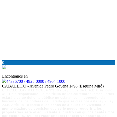
0
Encontranos en
44336700 / 4925-0000 / 4904-1000
CABALLITO - Avenida Pedro Goyena 1498 (Esquina Miró)
C.U.C.I.C.B.A - MATRICULA Nº130 - Ley 5.859 de C.A.B.A. Artículo
4° - Ente responsable. La matrícula de los corredores inmobiliarios
estará a cargo del ente público no estatal, con independencia
funcional de los poderes del Estado que se crea por esta ley. - Ley
2340 Artículo 10 inciso 8
los casos de alquiler de vivienda, el
monto máximo de comisión que se le puede requerir a los
propietarios será el equivalente al cuatro con quince centésimos
por ciento (4,15%) del valor total del respectivo contrato. Se