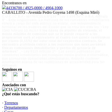
Encontranos en
44336700 / 4925-0000 / 4904-1000
CABALLITO - Avenida Pedro Goyena 1498 (Esquina Miró)
C.U.C.I.C.B.A - MATRICULA Nº130 - Ley 5.859 de C.A.B.A. Artículo
4° - Ente responsable. La matrícula de los corredores inmobiliarios
estará a cargo del ente público no estatal, con independencia
funcional de los poderes del Estado que se crea por esta ley. - Ley
2340 Artículo 10 inciso 8
los casos de alquiler de vivienda, el
monto máximo de comisión que se le puede requerir a los
propietarios será el equivalente al cuatro con quince centésimos
por ciento (4,15%) del valor total del respectivo contrato. Se
encuentra prohibido cobrar a los inquilinos que sean personas
físicas comisiones inmobiliarias y gastos de gestoría de
informes"
. - Ley 5115 Artículo 1º.- Los avisos publicados por
corredores inmobiliarios por cualquier medio gráfico o informático,
que promuevan operaciones inmobiliarias, deberán contener
información acerca de las condiciones de accesibilidad para las
personas.
Seguinos en
Asociados con
¿Qué estás buscando?
·
Terrenos
·
Departamentos
·
Casas