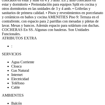
colocados en estar y suite en 4 y 3 amb. En 2 amb colocados en
estar y dormitorio • Preinstalación para equipos Split en cocina y
otros dormitorios en las unidades de 3 y 4 amb. • Griferías y
sanitarios de primera calidad. • Pisos y revestimientos en porcelanato
y cerámicos en baños y cocina AMENITIES Piso 9: Terraza en el
contrafrente, con espacio para 2 parrillas con mesadas y piletas de
lavar. Mesas y bancos. Además espacio para solárium con duchas.
COCHERAS En SS. Algunas con bauleras. Son Unidades
Funcionales.
ATRIBUTOS EXTRA
:
SERVICIOS
Agua Corriente
Cloaca
Gas Natural
Internet
Electricidad
Teléfono
Cable
AMBIENTES
Balcón