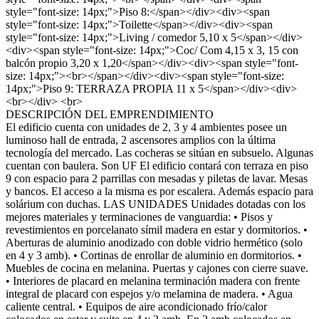
style="font-size: 14px;">Piso 8:</span></div><div><span
style="font-size: 14px;">Toilette</span></div><div><span
style="font-size: 14px;">Living / comedor 5,10 x 5</span></div>
<div><span style="font-size: 14px;">Coc/ Com 4,15 x 3, 15 con
balcón propio 3,20 x 1,20</span></div><div><span style="font-
size: 14px;"><br></span></div><div><span style="font-size:
14px;">Piso 9: TERRAZA PROPIA 11 x 5</span></div><div>
<br></div> <br>
DESCRIPCIÓN DEL EMPRENDIMIENTO
El edificio cuenta con unidades de 2, 3 y 4 ambientes posee un
luminoso hall de entrada, 2 ascensores amplios con la última
tecnología del mercado. Las cocheras se sitúan en subsuelo. Algunas
cuentan con baulera. Son UF El edificio contará con terraza en piso
9 con espacio para 2 parrillas con mesadas y piletas de lavar. Mesas
y bancos. El acceso a la misma es por escalera. Además espacio para
solárium con duchas. LAS UNIDADES Unidades dotadas con los
mejores materiales y terminaciones de vanguardia: • Pisos y
revestimientos en porcelanato símil madera en estar y dormitorios. •
Aberturas de aluminio anodizado con doble vidrio hermético (solo
en 4 y 3 amb). • Cortinas de enrollar de aluminio en dormitorios. •
Muebles de cocina en melanina. Puertas y cajones con cierre suave.
• Interiores de placard en melanina terminación madera con frente
integral de placard con espejos y/o melamina de madera. • Agua
caliente central. • Equipos de aire acondicionado frío/calor