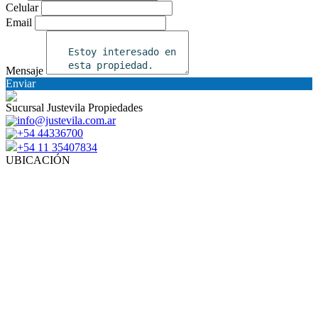
Celular
Email
Mensaje
Enviar
Sucursal Justevila Propiedades
info@justevila.com.ar
+54 44336700
+54 11 35407834
UBICACIÓN