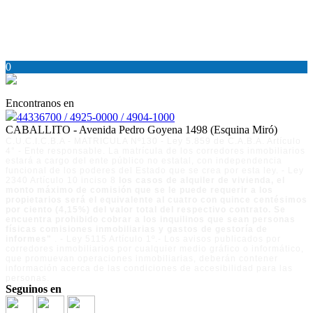
0
Encontranos en
44336700 / 4925-0000 / 4904-1000
CABALLITO - Avenida Pedro Goyena 1498 (Esquina Miró)
C.U.C.I.C.B.A - MATRICULA Nº130 - Ley 5.859 de C.A.B.A. Artículo
4° - Ente responsable. La matrícula de los corredores inmobiliarios
estará a cargo del ente público no estatal, con independencia
funcional de los poderes del Estado que se crea por esta ley. - Ley
2340 Artículo 10 inciso 8
los casos de alquiler de vivienda, el
monto máximo de comisión que se le puede requerir a los
propietarios será el equivalente al cuatro con quince centésimos
por ciento (4,15%) del valor total del respectivo contrato. Se
encuentra prohibido cobrar a los inquilinos que sean personas
físicas comisiones inmobiliarias y gastos de gestoría de
informes"
. - Ley 5115 Artículo 1º.- Los avisos publicados por
corredores inmobiliarios por cualquier medio gráfico o informático,
que promuevan operaciones inmobiliarias, deberán contener
información acerca de las condiciones de accesibilidad para las
personas.
Seguinos en