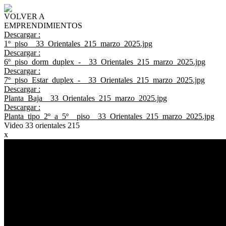
VOLVER A
EMPRENDIMIENTOS
Descargar :
1º_piso__33_Orientales_215_marzo_2025.jpg
Descargar :
6º_piso_dorm_duplex_-__33_Orientales_215_marzo_2025.jpg
Descargar :
7º_piso_Estar_duplex_-__33_Orientales_215_marzo_2025.jpg
Descargar :
Planta_Baja__33_Orientales_215_marzo_2025.jpg
Descargar :
Planta_tipo_2º_a_5º__piso__33_Orientales_215_marzo_2025.jpg
Video 33 orientales 215
x