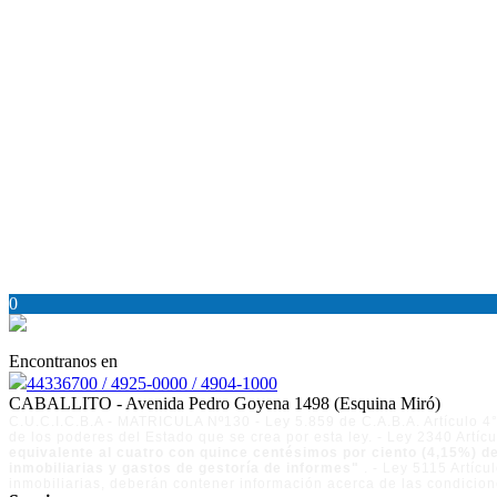
0
Encontranos en
44336700 / 4925-0000 / 4904-1000
CABALLITO - Avenida Pedro Goyena 1498 (Esquina Miró)
C.U.C.I.C.B.A - MATRICULA Nº130 - Ley 5.859 de C.A.B.A. Artículo 4° 
de los poderes del Estado que se crea por esta ley. - Ley 2340 Artíc
equivalente al cuatro con quince centésimos por ciento (4,15%) de
inmobiliarias y gastos de gestoría de informes"
. - Ley 5115 Artíc
inmobiliarias, deberán contener información acerca de las condicion