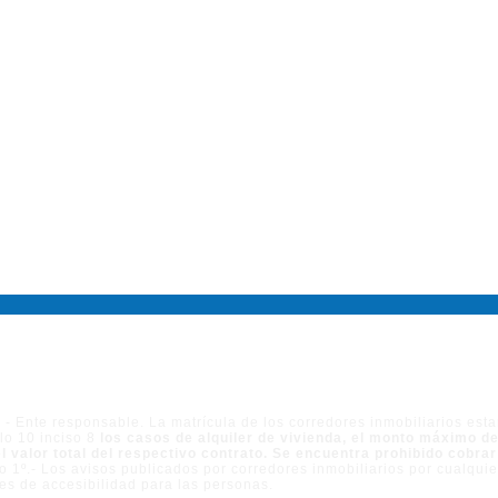
- Ente responsable. La matrícula de los corredores inmobiliarios esta
ulo 10 inciso 8
los casos de alquiler de vivienda, el monto máximo de
l valor total del respectivo contrato. Se encuentra prohibido cobra
ulo 1º.- Los avisos publicados por corredores inmobiliarios por cualqu
es de accesibilidad para las personas.