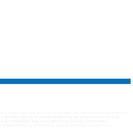
rá a cargo del ente público no estatal, con independencia funcional
 comisión que se le puede requerir a los propietarios será el
r a los inquilinos que sean personas físicas comisiones
ier medio gráfico o informático, que promuevan operaciones