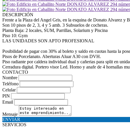
DESCRIPCIÓN
Frente a la Plaza del Angel Gris, en la esquina de Donato Alvarez y B
Son 10 pisos de 2, 3, 4 y 5 amb. 3 Subsuelos de cocheras.
Planta Baja: 2 locales, SUM, Parrillas, Solarium y Piscina
Piso 10: Gym
LAS UNIDADES SON APTO PROFESIONAL
Posibilidad de pagar con 30% al boleto y saldo en cuotas hasta la 
Pisos de Porcelanato. Aberturas Aluar A30 con DVH.
Piso radiante por caldera individual dual y cañerias para split en unid
Cerradura digital. Portero visor Led. Horno y anafe de 4 hornallas mul
CONTACTO
Nombre
Teléfono
Celular
PIN
Email
Mensaje
ENVIAR
SERVICIOS