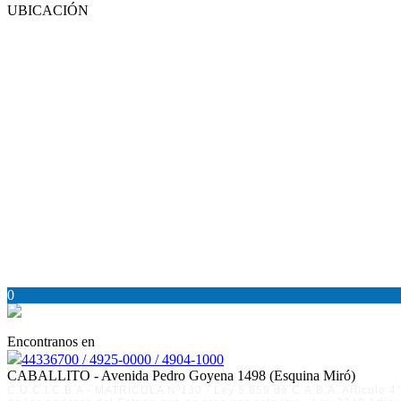
UBICACIÓN
0
Encontranos en
44336700 / 4925-0000 / 4904-1000
CABALLITO - Avenida Pedro Goyena 1498 (Esquina Miró)
C.U.C.I.C.B.A - MATRICULA Nº130 - Ley 5.859 de C.A.B.A. Artículo 4° 