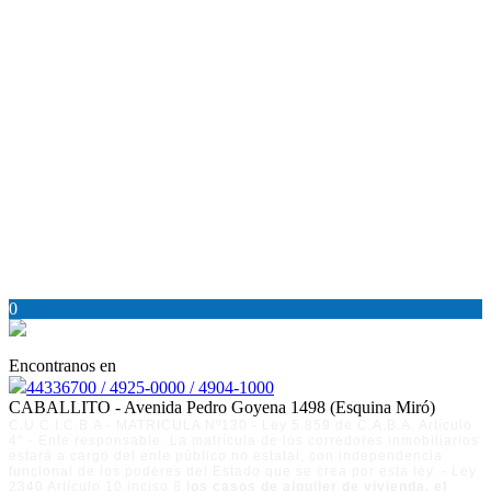
0
Encontranos en
44336700 / 4925-0000 / 4904-1000
CABALLITO - Avenida Pedro Goyena 1498 (Esquina Miró)
C.U.C.I.C.B.A - MATRICULA Nº130 - Ley 5.859 de C.A.B.A. Artículo
4° - Ente responsable. La matrícula de los corredores inmobiliarios
estará a cargo del ente público no estatal, con independencia
funcional de los poderes del Estado que se crea por esta ley. - Ley
2340 Artículo 10 inciso 8
los casos de alquiler de vivienda, el