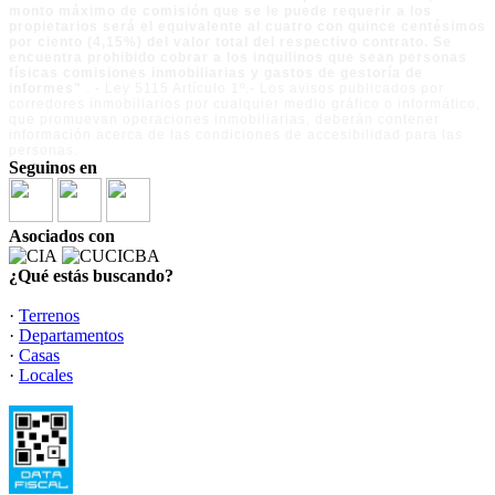
monto máximo de comisión que se le puede requerir a los
propietarios será el equivalente al cuatro con quince centésimos
por ciento (4,15%) del valor total del respectivo contrato. Se
encuentra prohibido cobrar a los inquilinos que sean personas
físicas comisiones inmobiliarias y gastos de gestoría de
informes"
. - Ley 5115 Artículo 1º.- Los avisos publicados por
corredores inmobiliarios por cualquier medio gráfico o informático,
que promuevan operaciones inmobiliarias, deberán contener
información acerca de las condiciones de accesibilidad para las
personas.
Seguinos en
Asociados con
¿Qué estás buscando?
·
Terrenos
·
Departamentos
·
Casas
·
Locales